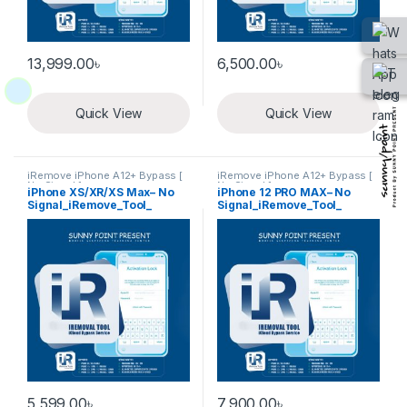
13,999.00
৳
6,500.00
৳
Quick View
Quick View
iRemove iPhone A12+ Bypass [
iRemove iPhone A12+ Bypass [
No Signal ]
No Signal ]
iPhone XS/XR/XS Max– No
iPhone 12 PRO MAX– No
Signal_iRemove_Tool_
Signal_iRemove_Tool_
iCloud Bypass
iCloud Bypass
5,599.00
৳
7,900.00
৳