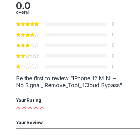
0.0
overall
0
0
0
0
0
Be the first to review “iPhone 12 MINI –
No Signal_iRemove_Tool_ iCloud Bypass”
Your Rating
Your Review