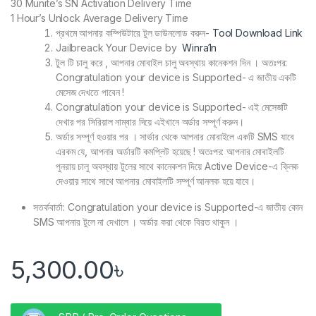
30 Munite’s SN Activation Delivery Time
1 Hour’s Unlock Average Delivery Time
প্রথমে আপনার কম্পিউটারে টুল ডাউনলোড করুন-
Tool Download Link
Jailbreack Your Device by
Winra1n
টুল টি চালু করে , আপনার মোবাইল চালু অবস্থায় কানেকশন দিন । অতঃপর:
Congratulation your device is Supported- এ জাতীয় একটি
মেসেজ দেখতে পাবেন !
Congratulation your device is Supported- এই মেসেজটি
দেখার পর সিরিয়াল নাম্বার দিয়ে এইখানে অর্ডার সম্পূর্ণ করুন।
অর্ডার সম্পূর্ণ হওয়ার পর । সার্ভার থেকে আপনার মোবাইলে একটি SMS যাবে
এরকম যে, আপনার অর্ডারটি কমপ্লিট হয়েছে ! অতঃপর: আপনার মোবাইলটি
পুনরায় চালু অবস্থায় টুলের সাথে কানেকশন দিয়ে Active Device-এ ক্লিক
দেওয়ার সাথে সাথে আপনার মোবাইলটি সম্পূর্ণ আনলক হয়ে যাবে।
সতর্কবার্তা: Congratulation your device is Supported-এ জাতীয় কোন
SMS আপনার টুলে না দেখালে । অর্ডার করা থেকে বিরত থাকুন ।
5,300.00
৳