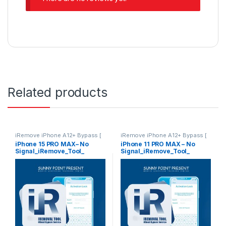
Related products
iRemove iPhone A12+ Bypass [
iRemove iPhone A12+ Bypass [
No Signal ]
No Signal ]
iPhone 15 PRO MAX– No
iPhone 11 PRO MAX – No
Signal_iRemove_Tool_
Signal_iRemove_Tool_
iCloud Bypass
iCloud Bypass