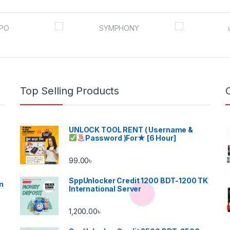
Top Selling Products
UNLOCK TOOL RENT ( Username &
Password )
For★ [6 Hour]
99.00
৳
SppUnlocker Credit 1200 BDT-1200 TK
n
International Server
1,200.00
৳