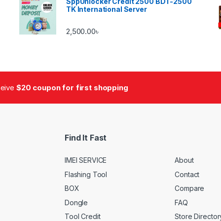
SppUnlocker Credit 2500 BDT-2500
TK International Server
2,500.00
৳
ceive
$20 coupon for first shopping
Find It Fast
IMEI SERVICE
About
Flashing Tool
Contact
BOX
Compare
Dongle
FAQ
Tool Credit
Store Director