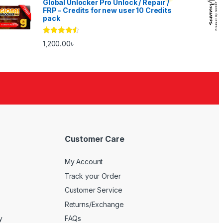
Global Unlocker Pro Unlock / Repair /
FRP – Credits for new user 10 Credits
pack
Rated
4.33
1,200.00
৳
out of 5
Customer Care
My Account
Track your Order
Customer Service
Returns/Exchange
y
FAQs