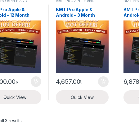
RO APPLE AND
BMT PRO APPLE AND
BMT PR
OID
ANDROID
ANDROI
Pro Apple &
BMT Pro Apple &
BMT Pr
id – 12 Month
Android – 3 Month
Androi
ation
Activation
Activa
600.00
৳
4,657.00
৳
6,878
Quick View
Quick View
ll 3 results