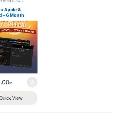
O APPLE AND
D
o Apple &
d – 6 Month
tion
.00
৳
Quick View