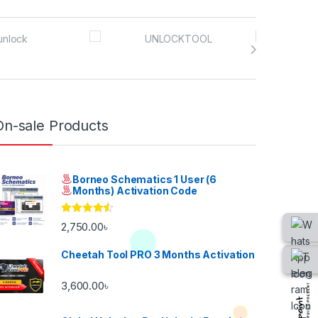
On-sale Products
Borneo Schematics 1 User (6
Months) Activation Code
Rated
4.33
2,750.00
৳
out of 5
Cheetah Tool PRO 3 Months Activation
3,600.00
৳