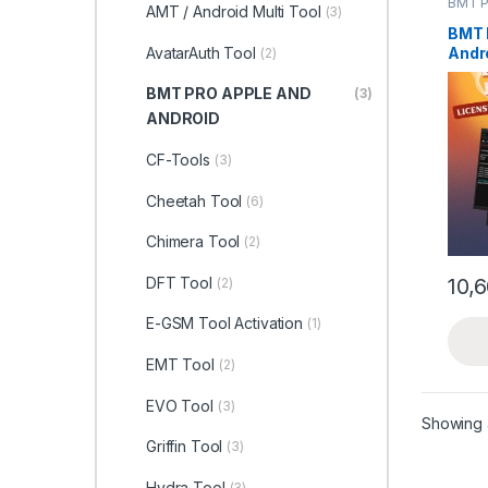
BMT P
AMT / Android Multi Tool
(3)
ANDR
BMT 
Andro
AvatarAuth Tool
(2)
Activ
BMT PRO APPLE AND
(3)
ANDROID
CF-Tools
(3)
Cheetah Tool
(6)
Chimera Tool
(2)
DFT Tool
10,
(2)
E-GSM Tool Activation
(1)
EMT Tool
(2)
EVO Tool
(3)
Showing a
Griffin Tool
(3)
Hydra Tool
(3)