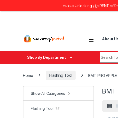
যে কোনো Unlocking / টুল RENT সার্ভিসের 
Skip to navigation
Skip to content
About U
Search fo
Shop By Department
Home
Flashing Tool
BMT PRO APPLE
BMT 
Show All Categories
Flashing Tool
(65)