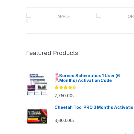
Brands Carousel
Featured Products
Borneo Schematics 1 User (6
Months) Activation Code
Rated
4.33
2,750.00
৳
out of 5
Cheetah Tool PRO 3 Months Activatio
3,600.00
৳