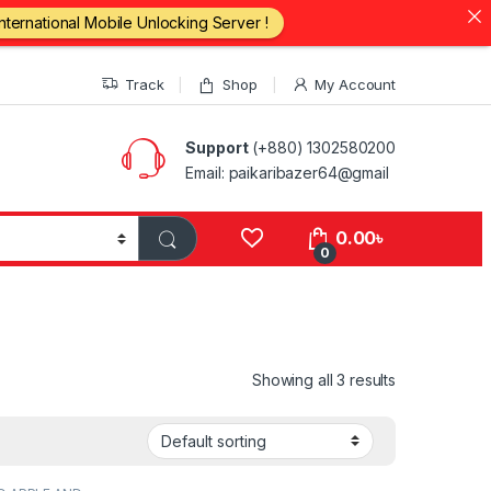
International Mobile Unlocking Server !
Track
Shop
My Account
Support
(+880) 1302580200
Email: paikaribazer64@gmail
0.00
৳
0
Showing all 3 results