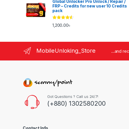
Global Unlocker Pro Unlock / Repair /
FRP – Credits for new user 10 Credits
pack
Rated
4.33
1,200.00
৳
out of 5
MobileUnloking_Store
...and re
Got Questions ? Call us 24/7!
(+880) 1302580200
Contact Info