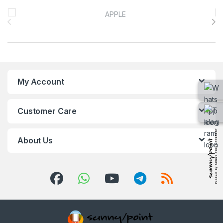
Brands Carousel
My Account
Customer Care
About Us