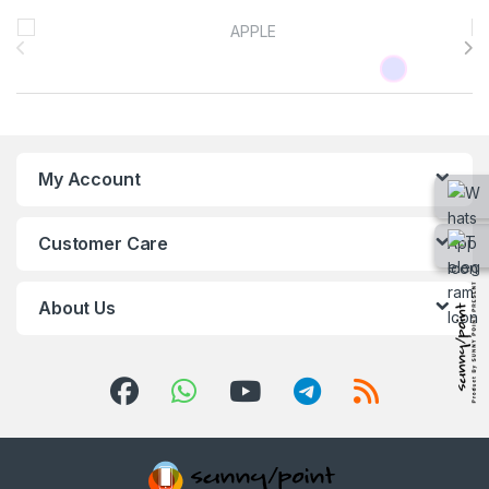
Brands Carousel
My Account
Customer Care
About Us