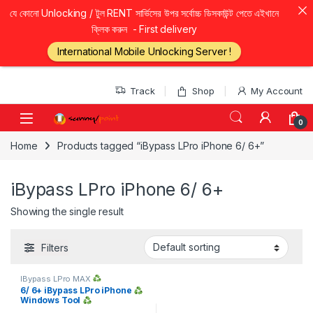
যে কোনো Unlocking / টুল RENT সার্ভিসের উপর সর্বোচ্চ ডিসকাউন্ট পেতে এইখানে
ক্লিক করুন - First delivery
International Mobile Unlocking Server !
Skip to navigation
Skip to content
Track
Shop
My Account
0
Home
Products tagged “iBypass LPro iPhone 6/ 6+”
iBypass LPro iPhone 6/ 6+
Showing the single result
Filters
IBypass LPro MAX
Windows/MAC Tool
,
IMEI
6/ 6+ iBypass LPro iPhone
Service
Windows Tool